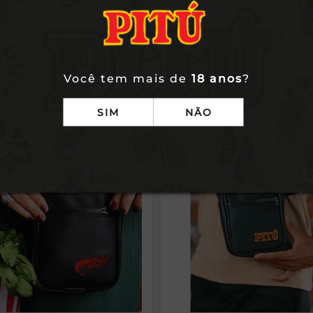
Você tem mais de
18 anos
?
m comprou, comprou ta
SIM
NÃO