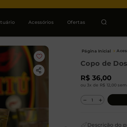
tuário
Acessórios
Ofertas
Aces
Copo de Dose
R$
36
,
00
ou
3
x de
R$
12
,
00
sem 
－
＋
Descrição do p