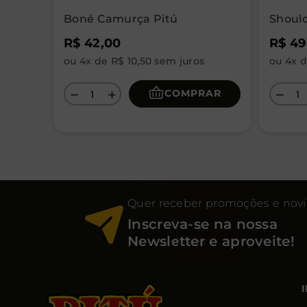
Boné Camurça Pitú
Shoul
R$
42
,
00
R$
49
ou
4
x de
R$
10
,
50
sem juros
ou
4
x 
COMPRAR
－
＋
－
Quer receber promoções e nov
Inscreva-se na nossa
Newsletter e aproveite!