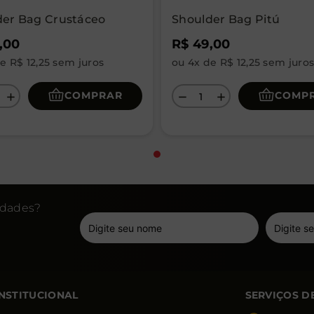
der Bag Crustáceo
Shoulder Bag Pitú
,
00
R$
49
,
00
de
R$
12
,
25
sem juros
ou
4
x de
R$
12
,
25
sem juro
COMPRAR
COMP
＋
－
＋
idades?
INSTITUCIONAL
SERVIÇOS D