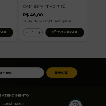
CAMISETA TRAZ PITÚ
R$
48
,
00
ou
4
x de
R$
12
,
00
sem juros
RAR
COMPRAR
－
＋
ENVIAR
E ATENDIMENTO
e atendimento