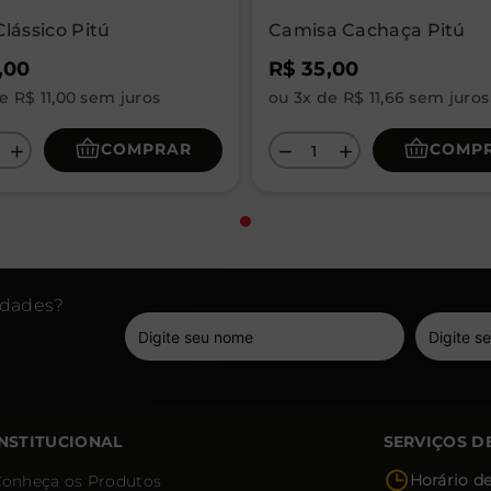
lássico Pitú
Camisa Cachaça Pitú
,
00
R$
35
,
00
de
R$
11
,
00
sem juros
ou
3
x de
R$
11
,
66
sem juros
COMPRAR
COMP
＋
－
＋
idades?
INSTITUCIONAL
SERVIÇOS D
Horário d
onheça os Produtos