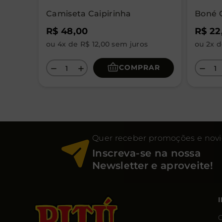
Camiseta Caipirinha
Boné C
R$
48
,
00
R$
22
ou
4
x de
R$
12
,
00
sem juros
ou
2
x 
COMPRAR
－
＋
－
Quer receber promoções e nov
Inscreva-se na nossa
Newsletter e aproveite!
C