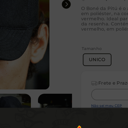
O Boné da Pitú é o
em poliéster, na c
vermelho. Ideal par
da resenha. Contém
vermelho, em polié
Tamanho
UNICO
Não sei meu CEP