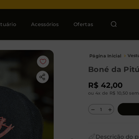
tuário
Acessórios
Ofertas
Vest
Boné da Pit
R$
42
,
00
ou
4
x de
R$
10
,
50
sem 
－
＋
Descrição do p