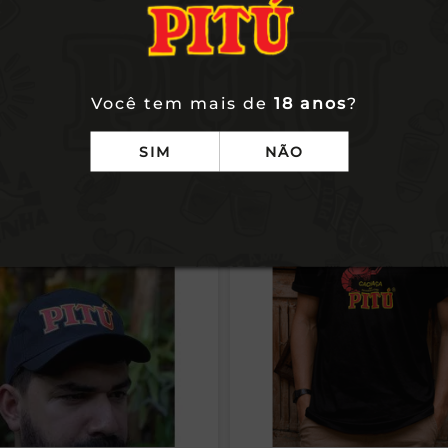
Você tem mais de
18 anos
?
m comprou, comprou ta
SIM
NÃO